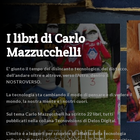
I libri di Carlo
Mazzucchelli
E' giunto il tempo del disincanto tecnologico, del distacco,
dell’andare oltre e altrove, verso l’Altro, dentro il
NOSTROVERSO.
La tecnologia sta cambiando il modo di pensare e di vedere il
mondo, la nostra mente e i nostri cuori.
Sul tema Carlo Mazzucchelli ha scritto 22 libri, tutti
pubblicati nella collana Tecnovisions di Delos Digital.
L'invito è a leggerli per scoprire gli effetti della tecnologia
sulla vita di tutti i giorni, per elaborare una riflessione critica