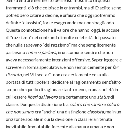
Senza entrare nel merito del senso filosofico di questi
frammenti, ciò che colpisce in entrambi, ma di Eraclito se ne
potrebbero citare a decine, è un’aura che oggi potremmo
definire “classista”, forse esagerando ma non sbagliando.
Questa connotazione ha il valore che hanno, oggi, le accuse
di “razzismo” nei confronti di molte celebrità del passato
che nulla sapevano “del razzismo” ma che semplicemente
parlavano
come si parlava
, in un comune sentire che non
aveva necessariamente intenzioni offensive. Saper leggere e
scrivere in forma speculativa, e non semplicemente per
far
di conto
, nel VII sec. a.C. non era certamente cosa alla
portata di tutti; potersi dedicare al ragionamento senz’altro
scopo che quello di ragionare tanto meno, in una società in
cui l’essere
liberi dal lavoro
era certamente uno
status
di
classe. Dunque, la distinzione tra
coloro che sanno
e
coloro
che non sanno
era “anche” una distinzione
classista
, ma in un
orizzonte sociale in cui la divisione in classi era ritenuta
inevitabile, immutabile, inerente alla natura umana e non