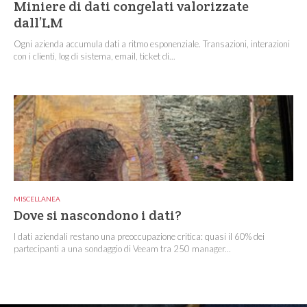
Miniere di dati congelati valorizzate
dall’LM
Ogni azienda accumula dati a ritmo esponenziale. Transazioni, interazioni
con i clienti, log di sistema, email, ticket di...
MISCELLANEA
Dove si nascondono i dati?
I dati aziendali restano una preoccupazione critica: quasi il 60% dei
partecipanti a una sondaggio di Veeam tra 250 manager...