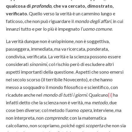
qualcosa di
profondo
, che va cercato, dimostrato,
verificato
. Quello verso la verità è un cammino lungo e
faticoso, che non può riguardare il
mondo degli affari
, in cui
innanzi tutto e per lo più è impegnato l’
uomo comune
.
La verità dunque non è un’opinione, non è soggettiva,
passeggera, immediata, ma va ricercata, ponderata,
condivisa, verificata. La verità e la scienza possono essere
considerati
sinonimi
, col rischio però di escludere altri
aspetti importanti della questione. Aspetti che sono emersi
nel secolo scorso (il terribile Novecento), e che hanno
messo a soqquadro il mondo filosofico e scientifico, con
ricadute anche nel
mondo di tutti i giorni
. Qualcuno
[i]
ha
infatti detto che la scienza non è verità, ma
metodo
, due
cose ben diverse; col metodo l’uomo
opera
, interviene, ma
non interpreta, non
comprende
; con la matematica
calcoliamo, non scopriamo, poiché ogni
scoperta
che non sia