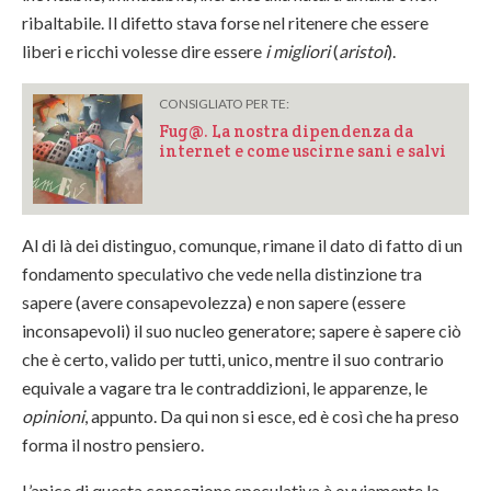
ribaltabile. Il difetto stava forse nel ritenere che essere
liberi e ricchi volesse dire essere
i migliori
(
aristoi
).
CONSIGLIATO PER TE:
Fug@. La nostra dipendenza da
internet e come uscirne sani e salvi
Al di là dei distinguo, comunque, rimane il dato di fatto di un
fondamento speculativo che vede nella distinzione tra
sapere (avere consapevolezza) e non sapere (essere
inconsapevoli) il suo nucleo generatore; sapere è sapere ciò
che è certo, valido per tutti, unico, mentre il suo contrario
equivale a vagare tra le contraddizioni, le apparenze, le
opinioni
, appunto. Da qui non si esce, ed è così che ha preso
forma il nostro pensiero.
L’apice di questa concezione speculativa è ovviamente la