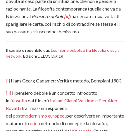
dovuta al caso parte da un’intuizione, che non è pensiero
raziocinante. La filosofia contemporanea (quella che va da
Nietzsche al
Pensiero debole
[ii]
) ha cercato a sua volta di
sparigliare le carte, col rischio di contraddire se stessa e il
suo passato, e riuscendoci benissimo.
Il saggio è reperibile qui:
L'opinione pubblica tra filosofia e social
network
. Edizioni DELOS Digital
[i]
Hans Georg Gadamer: Verità e metodo, Bompiani 1983
[ii]
Il pensiero debole è un concetto introdotto
in
filosofia
dai filosofi
italiani
Gianni Vattimo
e
Pier Aldo
Rovatti
fra i massimi esponenti
del
postmodernismo
europeo
, per descrivere un importante
mutamento
etico
nel modo di concepire la filosofia,
avvenuto a partire dalla metà del
XX secolo
. Questo