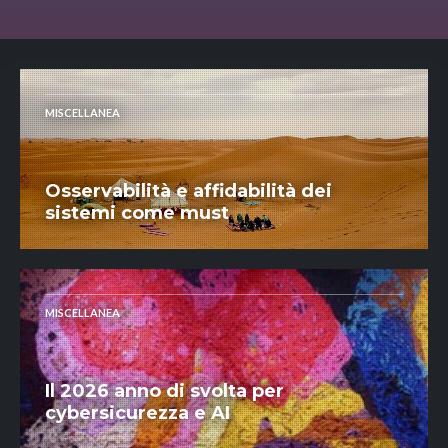
MISCELLANEA
Osservabilità e affidabilità dei
sistemi come must
MISCELLANEA
Il 2026 anno di svolta per
cybersicurezza e AI