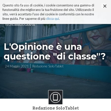
×
Salta
Questo sito fa uso di cookie, i cookie consentono una gamma di
ai
funzionalità che migliorano la tua fruizione del sito. Utilizzando il
contenuti.
sito, verrà accettato l'uso dei cookie in conformità con le nostre
|
linee guida. Per saperne di più
clicca qui
.
Salta
TECNOBIBLIOGRAFIA
alla
navigazione
L'Opinione è una
questione "di classe"?
24 Maggio 2021
Redazione SoloTablet
Redazione SoloTablet