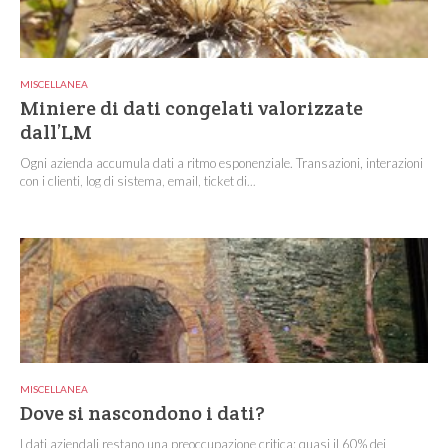
MISCELLANEA
Miniere di dati congelati valorizzate
dall’LM
Ogni azienda accumula dati a ritmo esponenziale. Transazioni, interazioni
con i clienti, log di sistema, email, ticket di...
MISCELLANEA
Dove si nascondono i dati?
I dati aziendali restano una preoccupazione critica: quasi il 60% dei