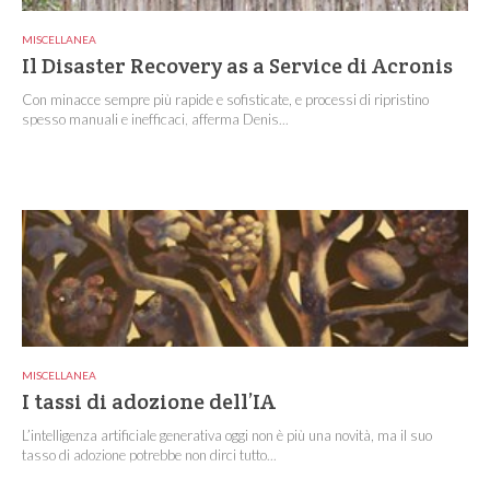
MISCELLANEA
Il Disaster Recovery as a Service di Acronis
Con minacce sempre più rapide e sofisticate, e processi di ripristino
spesso manuali e inefficaci, afferma Denis...
MISCELLANEA
I tassi di adozione dell’IA
L’intelligenza artificiale generativa oggi non è più una novità, ma il suo
tasso di adozione potrebbe non dirci tutto...