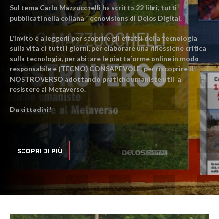
Sul tema Carlo Mazzucchelli ha scritto 22 libri, tutti
pubblicati nella collana Tecnovisions di Delos Digital.
L'invito è a leggerli per scoprire gli effetti della tecnologia
sulla vita di tutti i giorni, per elaborare una riflessione critica
sulla tecnologia, per abitare le piattaforme online in modo
responsabile e (TECNO) CONSAPEVOLE, per riscoprire il
NOSTROVERSO adottando pratiche umaniste utili a
resistere al Metaverso.
Da cittadini!
SCOPRI DI PIÙ