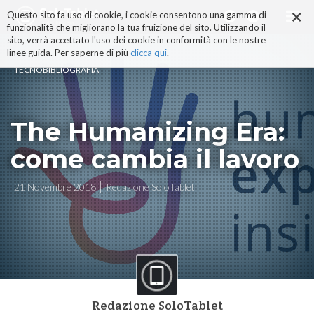
×
Salta
Questo sito fa uso di cookie, i cookie consentono una gamma di
ai
funzionalità che migliorano la tua fruizione del sito. Utilizzando il
contenuti.
sito, verrà accettato l'uso dei cookie in conformità con le nostre
|
linee guida. Per saperne di più
clicca qui
.
Salta
TECNOBIBLIOGRAFIA
alla
navigazione
The Humanizing Era:
come cambia il lavoro
21 Novembre 2018
Redazione SoloTablet
Redazione SoloTablet