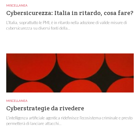
MISCELLANEA
Cybersicurezza: Italia in ritardo, cosa fare?
L’Italia, soprattutto le PMI, è in ritardo nella adozione di valide misure di
cybersicurezza su diversi fonti della...
MISCELLANEA
Cyberstrategie da rivedere
L’intelligenza artificiale agentica ridefinisce l’ecosistema criminale e presto
permetterà di lanciare attacchi...