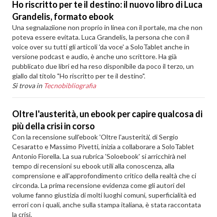
Ho riscritto per te il destino: il nuovo libro di Luca
Grandelis, formato ebook
Una segnalaziione non proprio in linea con il portale, ma che non
poteva essere evitata. Luca Grandelis, la persona che con il
voice over su tutti gli articoli 'da voce' a SoloTablet anche in
versione podcast e audio, è anche uno scrittore. Ha già
pubblicato due libri ed ha reso disponibile da poco il terzo, un
giallo dal titolo "Ho riscritto per te il destino".
Si trova in
Tecnobibliografia
Oltre l'austerità, un ebook per capire qualcosa di
più della crisi in corso
Con la recensione sull'ebook 'Oltre l'austerità', di Sergio
Cesaratto e Massimo Pivetti, inizia a collaborare a SoloTablet
Antonio Fiorella. La sua rubrica 'Soloebook' si arricchirà nel
tempo di recensioni su ebook utili alla conoscenza, alla
comprensione e all'approfondimento critico della realtà che ci
circonda. La prima recensione evidenza come gli autori del
volume fanno giustizia di molti luoghi comuni, superficialità ed
errori con i quali, anche sulla stampa italiana, è stata raccontata
la crisi.