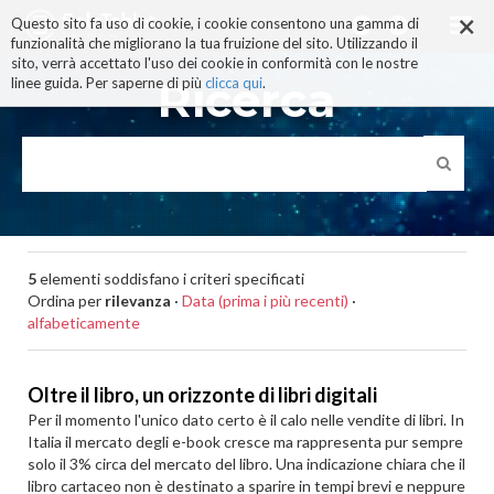
×
Salta
Questo sito fa uso di cookie, i cookie consentono una gamma di
ai
funzionalità che migliorano la tua fruizione del sito. Utilizzando il
contenuti.
sito, verrà accettato l'uso dei cookie in conformità con le nostre
|
Ricerca
linee guida. Per saperne di più
clicca qui
.
Salta
alla
navigazione
5
elementi soddisfano i criteri specificati
Ordina per
rilevanza
·
Data (prima i più recenti)
·
alfabeticamente
Oltre il libro, un orizzonte di libri digitali
Per il momento l'unico dato certo è il calo nelle vendite di libri. In
Italia il mercato degli e-book cresce ma rappresenta pur sempre
solo il 3% circa del mercato del libro. Una indicazione chiara che il
libro cartaceo non è destinato a sparire in tempi brevi e neppure