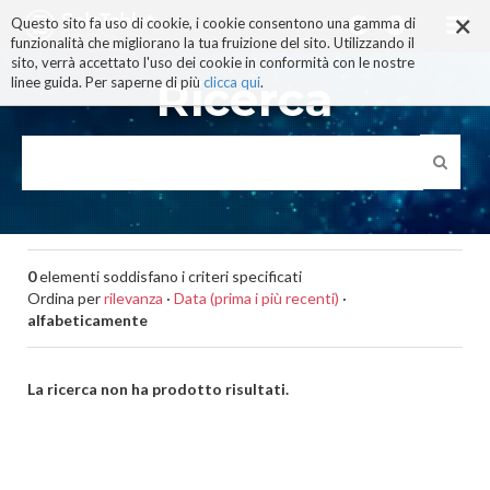
×
Salta
Questo sito fa uso di cookie, i cookie consentono una gamma di
ai
funzionalità che migliorano la tua fruizione del sito. Utilizzando il
contenuti.
sito, verrà accettato l'uso dei cookie in conformità con le nostre
|
Ricerca
linee guida. Per saperne di più
clicca qui
.
Salta
alla
navigazione
0
elementi soddisfano i criteri specificati
Ordina per
rilevanza
·
Data (prima i più recenti)
·
alfabeticamente
La ricerca non ha prodotto risultati.