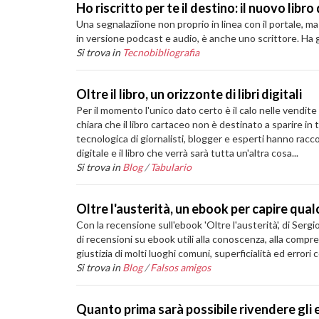
Ho riscritto per te il destino: il nuovo lib
Una segnalaziione non proprio in linea con il portale, ma
in versione podcast e audio, è anche uno scrittore. Ha già 
Si trova in
Tecnobibliografia
Oltre il libro, un orizzonte di libri digitali
Per il momento l'unico dato certo è il calo nelle vendite
chiara che il libro cartaceo non è destinato a sparire i
tecnologica di giornalisti, blogger e esperti hanno racco
digitale e il libro che verrà sarà tutta un'altra cosa...
Si trova in
Blog
/
Tabulario
Oltre l'austerità, un ebook per capire qualco
Con la recensione sull'ebook 'Oltre l'austerità', di Serg
di recensioni su ebook utili alla conoscenza, alla compr
giustizia di molti luoghi comuni, superficialità ed errori c
Si trova in
Blog
/
Falsos amigos
Quanto prima sarà possibile rivendere gli