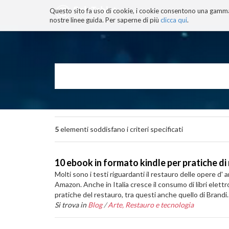
Questo sito fa uso di cookie, i cookie consentono una gamma di
BLOG
TECNOCONSAPEVOLEZZ
nostre linee guida. Per saperne di più
clicca qui
.
Salta
ai
contenuti.
|
Salta
alla
navigazione
5
elementi soddisfano i criteri specificati
10 ebook in formato kindle per pratiche di
Molti sono i testi riguardanti il restauro delle opere d' 
Amazon. Anche in Italia cresce il consumo di libri elettr
pratiche del restauro, tra questi anche quello di Brandi.
Si trova in
Blog
/
Arte, Restauro e tecnologia