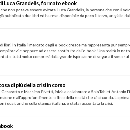
ro di Luca Grandelis, formato ebook
 che non poteva essere evitata. Luca Grandelis, la persona che con il voice
pubblicato due libri ed ha reso disponibile da poco il terzo, un giallo dal t
 di libri. In Italia il mercato degli e-book cresce ma rappresenta pur sempr
n tempi brevi e neppure ad essere sostituito dall'e-book. Una realtà in n
ntato, tutti molto compresi dalla grande ispirazione di segarsi il ramo sul
sa di più della crisi in corso
io Cesaratto e Massimo Pivetti, inizia a collaborare a SoloTablet Antonio Fi
ensione e all'approfondimento critico della realtà che ci circonda. La pri
on i quali, anche sulla stampa italiana, è stata raccontata la crisi.
 ebook