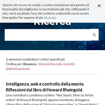
×
Salta
Questo sito fa uso di cookie, i cookie consentono una gamma di
ai
funzionalità che migliorano la tua fruizione del sito. Utilizzando il
contenuti.
sito, verrà accettato l'uso dei cookie in conformità con le nostre
|
Ricerca
linee guida. Per saperne di più
clicca qui
.
Salta
alla
navigazione
1
elementi soddisfano i criteri specificati
Ordina per
rilevanza
·
Data (prima i più recenti)
·
alfabeticamente
Intelligenza, web e controllo della mente.
Riflessioni dal libro di Howard Rheingold.
Una contributo condiviso sul libro “Net Smart, How to thrive
online” di Howard Rheingold, appena terminato di leggere.
Ultimo libro dell’autore di “Virtual communities” e “Smart Mobs”