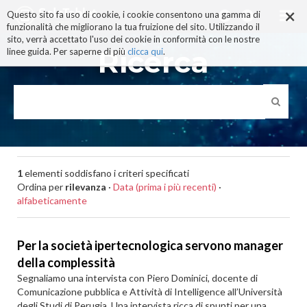
×
Salta
Questo sito fa uso di cookie, i cookie consentono una gamma di
ai
funzionalità che migliorano la tua fruizione del sito. Utilizzando il
contenuti.
sito, verrà accettato l'uso dei cookie in conformità con le nostre
|
Ricerca
linee guida. Per saperne di più
clicca qui
.
Salta
alla
navigazione
1
elementi soddisfano i criteri specificati
Ordina per
rilevanza
·
Data (prima i più recenti)
·
alfabeticamente
Per la società ipertecnologica servono manager
della complessità
Segnaliamo una intervista con Piero Dominici, docente di
Comunicazione pubblica e Attività di Intelligence all’Università
degli Studi di Perugia. Una intervista ricca di spunti per una