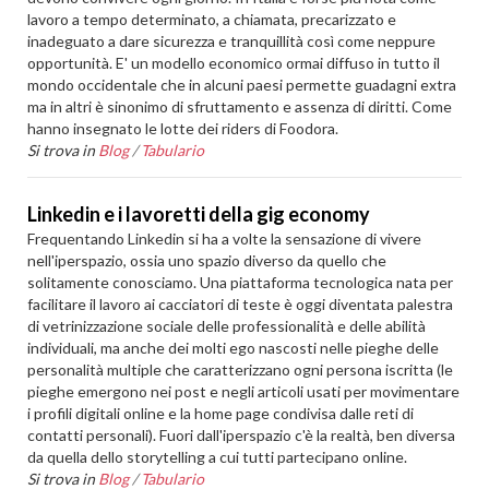
lavoro a tempo determinato, a chiamata, precarizzato e
inadeguato a dare sicurezza e tranquillità così come neppure
opportunità. E' un modello economico ormai diffuso in tutto il
mondo occidentale che in alcuni paesi permette guadagni extra
ma in altri è sinonimo di sfruttamento e assenza di diritti. Come
hanno insegnato le lotte dei riders di Foodora.
Si trova in
Blog
/
Tabulario
Linkedin e i lavoretti della gig economy
Frequentando Linkedin si ha a volte la sensazione di vivere
nell'iperspazio, ossia uno spazio diverso da quello che
solitamente conosciamo. Una piattaforma tecnologica nata per
facilitare il lavoro ai cacciatori di teste è oggi diventata palestra
di vetrinizzazione sociale delle professionalità e delle abilità
individuali, ma anche dei molti ego nascosti nelle pieghe delle
personalità multiple che caratterizzano ogni persona iscritta (le
pieghe emergono nei post e negli articoli usati per movimentare
i profili digitali online e la home page condivisa dalle reti di
contatti personali). Fuori dall'iperspazio c'è la realtà, ben diversa
da quella dello storytelling a cui tutti partecipano online.
Si trova in
Blog
/
Tabulario