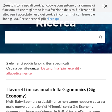
×
Salta
Questo sito fa uso di cookie, i cookie consentono una gamma di
ai
funzionalità che migliorano la tua fruizione del sito. Utilizzando il
contenuti.
sito, verrà accettato l'uso dei cookie in conformità con le nostre
|
Ricerca
linee guida. Per saperne di più
clicca qui
.
Salta
alla
navigazione
2
elementi soddisfano i criteri specificati
Ordina per
rilevanza
·
Data (prima i più recenti)
·
alfabeticamente
I lavoretti occasionali della Gigonomics (Gig
Economy)
Molti Baby Boomers probabilmente non sanno neppure cosa sia
ma le nuove generazioni di Millennial con la Gig Economy
devono convivere ogni giorno. In Italia è forse più nota come