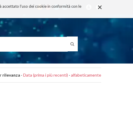
×
rà accettato l'uso dei cookie in conformità con le
r
rilevanza
·
Data (prima i più recenti)
·
alfabeticamente