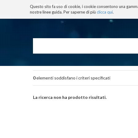
Questo sito fa uso di cookie, i cookie consentono una gamma di
BLOG
TECNOCONSAPEVOLEZZ
nostre linee guida. Per saperne di più
clicca qui
.
Salta
ai
contenuti.
|
Salta
alla
navigazione
0
elementi soddisfano i criteri specificati
La ricerca non ha prodotto risultati.