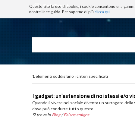
Questo sito fa uso di cookie, i cookie consentono una gamma di
BLOG
TECNOCONSAPEVOLEZZ
nostre linee guida. Per saperne di più
clicca qui
.
Salta
ai
contenuti.
|
Salta
alla
navigazione
1
elementi soddisfano i criteri specificati
I gadget: un’estensione di noi stessi e/o v
Quando il vivere nel sociale diventa un surrogato della v
dove può condurre tutto questo.
Si trova in
Blog
/
Falsos amigos