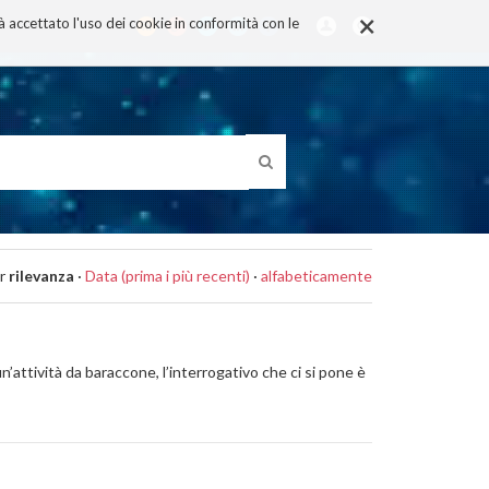
×
rà accettato l'uso dei cookie in conformità con le
r
rilevanza
·
Data (prima i più recenti)
·
alfabeticamente
n’attività da baraccone, l’interrogativo che ci si pone è