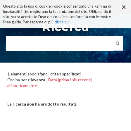
×
Salta
Questo sito fa uso di cookie, i cookie consentono una gamma di
ai
funzionalità che migliorano la tua fruizione del sito. Utilizzando il
contenuti.
sito, verrà accettato l'uso dei cookie in conformità con le nostre
|
Ricerca
linee guida. Per saperne di più
clicca qui
.
Salta
alla
navigazione
1
elementi soddisfano i criteri specificati
Ordina per
rilevanza
·
Data (prima i più recenti)
·
alfabeticamente
La ricerca non ha prodotto risultati.