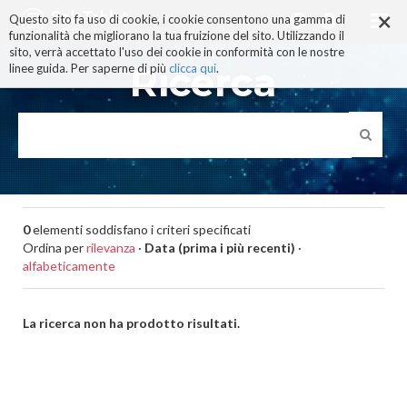
×
Salta
Questo sito fa uso di cookie, i cookie consentono una gamma di
ai
funzionalità che migliorano la tua fruizione del sito. Utilizzando il
contenuti.
sito, verrà accettato l'uso dei cookie in conformità con le nostre
|
Ricerca
linee guida. Per saperne di più
clicca qui
.
Salta
alla
navigazione
0
elementi soddisfano i criteri specificati
Ordina per
rilevanza
·
Data (prima i più recenti)
·
alfabeticamente
La ricerca non ha prodotto risultati.