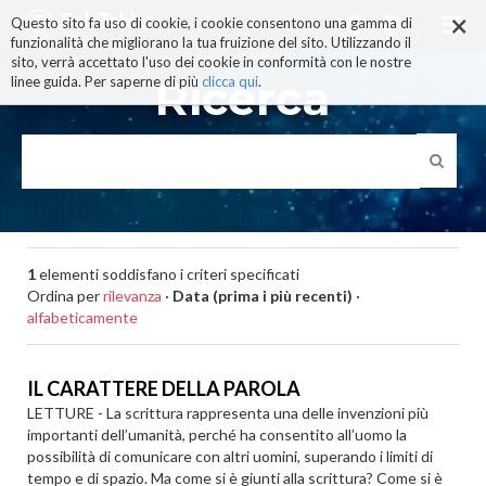
×
Salta
Questo sito fa uso di cookie, i cookie consentono una gamma di
ai
funzionalità che migliorano la tua fruizione del sito. Utilizzando il
contenuti.
sito, verrà accettato l'uso dei cookie in conformità con le nostre
|
Ricerca
linee guida. Per saperne di più
clicca qui
.
Salta
alla
navigazione
1
elementi soddisfano i criteri specificati
Ordina per
rilevanza
·
Data (prima i più recenti)
·
alfabeticamente
IL CARATTERE DELLA PAROLA
LETTURE - La scrittura rappresenta una delle invenzioni più
importanti dell’umanità, perché ha consentito all’uomo la
possibilità di comunicare con altri uomini, superando i limiti di
tempo e di spazio. Ma come si è giunti alla scrittura? Come si è