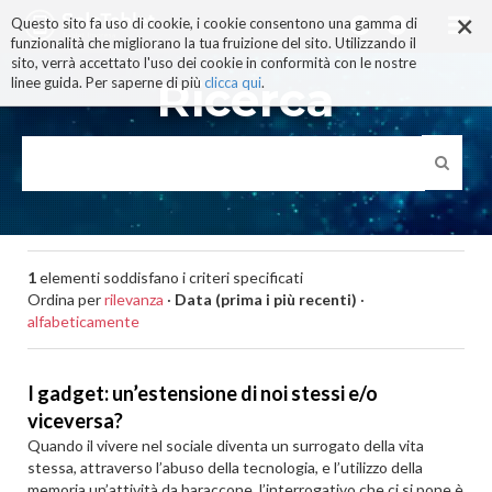
×
Salta
Questo sito fa uso di cookie, i cookie consentono una gamma di
ai
funzionalità che migliorano la tua fruizione del sito. Utilizzando il
contenuti.
sito, verrà accettato l'uso dei cookie in conformità con le nostre
|
Ricerca
linee guida. Per saperne di più
clicca qui
.
Salta
alla
navigazione
1
elementi soddisfano i criteri specificati
Ordina per
rilevanza
·
Data (prima i più recenti)
·
alfabeticamente
I gadget: un’estensione di noi stessi e/o
viceversa?
Quando il vivere nel sociale diventa un surrogato della vita
stessa, attraverso l’abuso della tecnologia, e l’utilizzo della
memoria un’attività da baraccone, l’interrogativo che ci si pone è