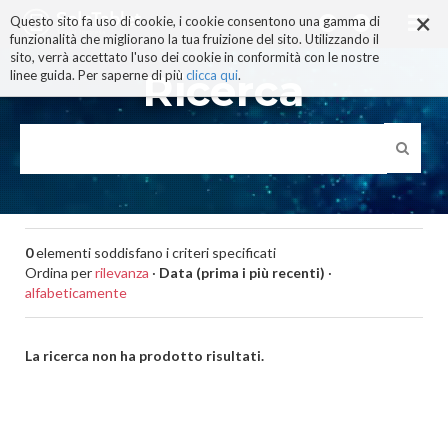
×
Salta
Questo sito fa uso di cookie, i cookie consentono una gamma di
ai
funzionalità che migliorano la tua fruizione del sito. Utilizzando il
contenuti.
sito, verrà accettato l'uso dei cookie in conformità con le nostre
|
Ricerca
linee guida. Per saperne di più
clicca qui
.
Salta
alla
navigazione
0
elementi soddisfano i criteri specificati
Ordina per
rilevanza
·
Data (prima i più recenti)
·
alfabeticamente
La ricerca non ha prodotto risultati.