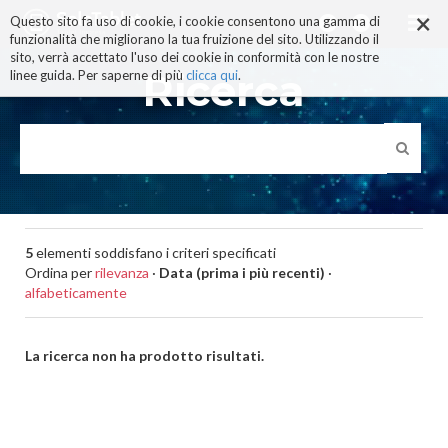
×
Salta
Questo sito fa uso di cookie, i cookie consentono una gamma di
ai
funzionalità che migliorano la tua fruizione del sito. Utilizzando il
contenuti.
sito, verrà accettato l'uso dei cookie in conformità con le nostre
|
Ricerca
linee guida. Per saperne di più
clicca qui
.
Salta
alla
navigazione
5
elementi soddisfano i criteri specificati
Ordina per
rilevanza
·
Data (prima i più recenti)
·
alfabeticamente
La ricerca non ha prodotto risultati.