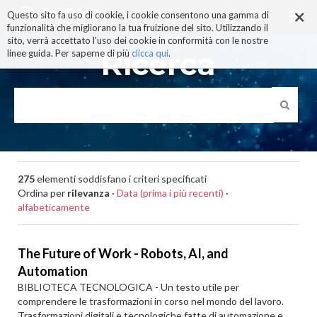
×
Salta
Questo sito fa uso di cookie, i cookie consentono una gamma di
ai
funzionalità che migliorano la tua fruizione del sito. Utilizzando il
contenuti.
sito, verrà accettato l'uso dei cookie in conformità con le nostre
|
Ricerca
linee guida. Per saperne di più
clicca qui
.
Salta
alla
navigazione
275
elementi soddisfano i criteri specificati
Ordina per
rilevanza
·
Data (prima i più recenti)
·
alfabeticamente
The Future of Work - Robots, AI, and
Automation
BIBLIOTECA TECNOLOGICA - Un testo utile per
comprendere le trasformazioni in corso nel mondo del lavoro.
Trasformazioni digitali e tecnologiche fatte di automazione e