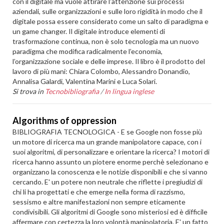
con il digitale ma vuole attirare l'attenzione sui processi
aziendali, sulle organizzazioni e sulle loro rigidità in modo che il
digitale possa essere considerato come un salto di paradigma e
un game changer. Il digitale introduce elementi di
trasformazione continua, non è solo tecnologia ma un nuovo
paradigma che modifica radicalmente l’economia,
l’organizzazione sociale e delle imprese. Il libro è il prodotto del
lavoro di più mani: Chiara Colombo, Alessandro Donandio,
Annalisa Galardi, Valentina Marini e Luca Solari.
Si trova in
Tecnobibliografia
/
In lingua inglese
Algorithms of oppression
BIBLIOGRAFIA TECNOLOGICA - E se Google non fosse più
un motore di ricerca ma un grande manipolatore capace, con i
suoi algoritmi, di personalizzare e orientare la ricerca? I motori di
ricerca hanno assunto un piotere enorme perchè selezionano e
organizzano la conoscenza e le notizie disponibili e che si vanno
cercando. E' un potere non neutrale che riflette i pregiudizi di
chi li ha progettati e che emerge nella forma di razzismo,
sessismo e altre manifestazioni non sempre eticamente
condivisibili. Gli algoritmi di Google sono misteriosi ed è difficile
affermare con certezza la loro volontà manipolatoria. E' un fatto