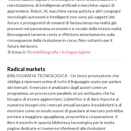
robotizzazione, di intelligenze artificiali e macchine capaci di
apprendere. Robot, Ai, macchine senza autista e altri congegni
tecnologici autonomi e intelligenti non sono più oggetti del
futuro o protagonisti di romanzi di fantascienza ma realtà già
presenti nel panoerama economico e sociale della nostra realtà.
Bisosegnerà tenerne conto e riflettere attentamente sulle
conseguenze della rivoluzione in corso. Non soltanto per il
futuro del lavoro.
Si trova in
Tecnobibliografia
/
In lingua inglese
Radical markets
BIBLIOGRAFIA TECNOLOGICA - Un testo provocatorio che
obbliga a ripensare prima di tutto il linguaggio usato per parlare
dei mercati. Il mercato è analizzato dagli autori come un
programma, un processore parallelo un pò antiquato che ha
bisogno di essere aggiorntato. L'obiettivo è di dare risposte ai
numerosi bisogni che i mercati attuali lasciano insoddisfatti e di
mostrare come un modo nuovo di guardare al mercato potrebbe
portare a maggiore uguaglianza, propserità e cooperazione. Il
libro è inserito in questa biblioteca tecnologica per le molte
pagine dedicate e i numerosi riferimenti alle rivoluzioni