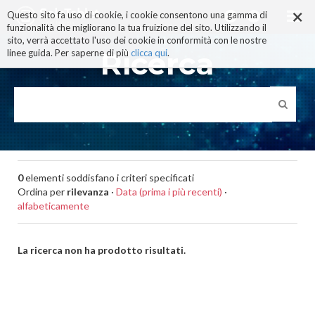
×
Salta
Questo sito fa uso di cookie, i cookie consentono una gamma di
ai
funzionalità che migliorano la tua fruizione del sito. Utilizzando il
contenuti.
sito, verrà accettato l'uso dei cookie in conformità con le nostre
|
Ricerca
linee guida. Per saperne di più
clicca qui
.
Salta
alla
navigazione
0
elementi soddisfano i criteri specificati
Ordina per
rilevanza
·
Data (prima i più recenti)
·
alfabeticamente
La ricerca non ha prodotto risultati.