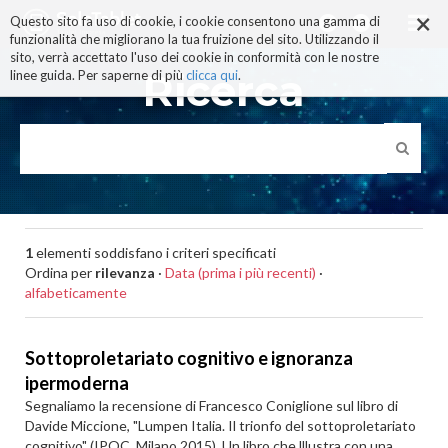
×
Salta
Questo sito fa uso di cookie, i cookie consentono una gamma di
ai
funzionalità che migliorano la tua fruizione del sito. Utilizzando il
contenuti.
sito, verrà accettato l'uso dei cookie in conformità con le nostre
|
Ricerca
linee guida. Per saperne di più
clicca qui
.
Salta
alla
navigazione
1
elementi soddisfano i criteri specificati
Ordina per
rilevanza
·
Data (prima i più recenti)
·
alfabeticamente
Sottoproletariato cognitivo e ignoranza
ipermoderna
Segnaliamo la recensione di Francesco Coniglione sul libro di
Davide Miccione, "Lumpen Italia. Il trionfo del sottoproletariato
cognitivo" (IPOC, Milano 2015). Un libro che lllustra con una