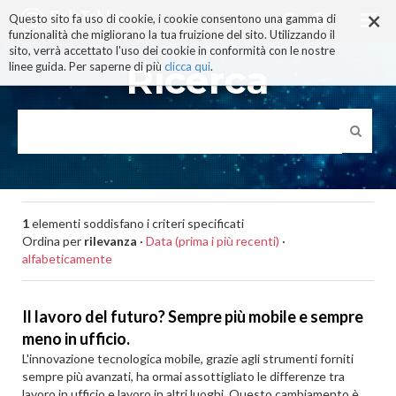
×
Salta
Questo sito fa uso di cookie, i cookie consentono una gamma di
ai
funzionalità che migliorano la tua fruizione del sito. Utilizzando il
contenuti.
sito, verrà accettato l'uso dei cookie in conformità con le nostre
|
Ricerca
linee guida. Per saperne di più
clicca qui
.
Salta
alla
navigazione
1
elementi soddisfano i criteri specificati
Ordina per
rilevanza
·
Data (prima i più recenti)
·
alfabeticamente
Il lavoro del futuro? Sempre più mobile e sempre
meno in ufficio.
L'innovazione tecnologica mobile, grazie agli strumenti forniti
sempre più avanzati, ha ormai assottigliato le differenze tra
lavoro in ufficio e lavoro in altri luoghi. Questo cambiamento è