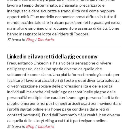
lavoro a tempo determinato, a chiamata, precarizzato e
inadeguato a dare sicurezza e tranquillità così come neppure
opportunità. E' un modello economico ormai diffuso in tutto il
mondo occidentale che in alcuni paesi permette guadagni extra
ma in altri è sinonimo di sfruttamento e assenza di diritti. Come
hanno insegnato le lotte dei riders di Foodora.
Si trova in
Blog
/
Tabulario
Linkedin e i lavoretti della gig economy
Frequentando Linkedin si ha a volte la sensazione di vivere
nell'iperspazio, ossia uno spazio diverso da quello che
solitamente conosciamo. Una piattaforma tecnologica nata per
facilitare il lavoro ai cacciatori di teste è oggi diventata palestra
di vetrinizzazione sociale delle professionalità e delle abilità
individuali, ma anche dei molti ego nascosti nelle pieghe delle
personalità multiple che caratterizzano ogni persona iscritta (le
pieghe emergono nei post e negli articoli usati per movimentare
i profili digitali online e la home page condivisa dalle reti di
contatti personali). Fuori dall'iperspazio c'è la realtà, ben diversa
da quella dello storytelling a cui tutti partecipano online.
Si trova in
Blog
/
Tabulario