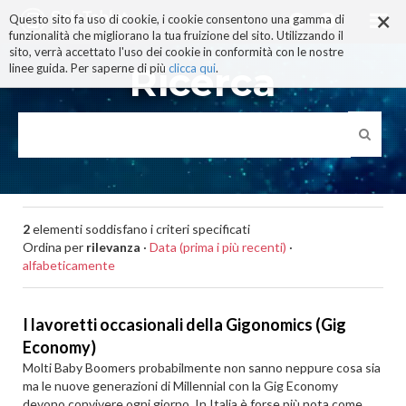
×
Salta
Questo sito fa uso di cookie, i cookie consentono una gamma di
ai
funzionalità che migliorano la tua fruizione del sito. Utilizzando il
contenuti.
sito, verrà accettato l'uso dei cookie in conformità con le nostre
|
Ricerca
linee guida. Per saperne di più
clicca qui
.
Salta
alla
navigazione
2
elementi soddisfano i criteri specificati
Ordina per
rilevanza
·
Data (prima i più recenti)
·
alfabeticamente
I lavoretti occasionali della Gigonomics (Gig
Economy)
Molti Baby Boomers probabilmente non sanno neppure cosa sia
ma le nuove generazioni di Millennial con la Gig Economy
devono convivere ogni giorno. In Italia è forse più nota come