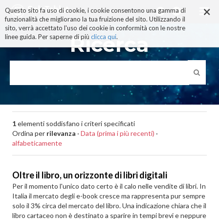
×
Salta
Questo sito fa uso di cookie, i cookie consentono una gamma di
ai
funzionalità che migliorano la tua fruizione del sito. Utilizzando il
contenuti.
sito, verrà accettato l'uso dei cookie in conformità con le nostre
|
Ricerca
linee guida. Per saperne di più
clicca qui
.
Salta
alla
navigazione
1
elementi soddisfano i criteri specificati
Ordina per
rilevanza
·
Data (prima i più recenti)
·
alfabeticamente
Oltre il libro, un orizzonte di libri digitali
Per il momento l'unico dato certo è il calo nelle vendite di libri. In
Italia il mercato degli e-book cresce ma rappresenta pur sempre
solo il 3% circa del mercato del libro. Una indicazione chiara che il
libro cartaceo non è destinato a sparire in tempi brevi e neppure