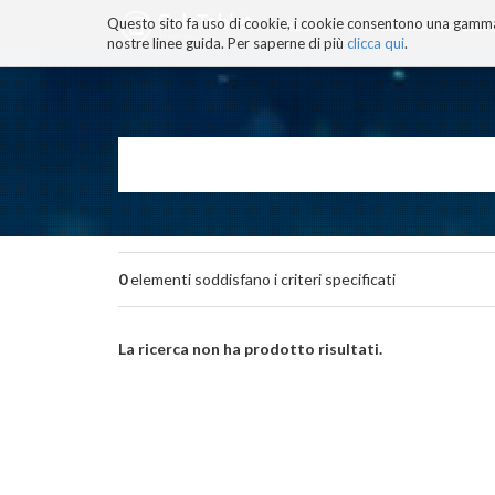
Questo sito fa uso di cookie, i cookie consentono una gamma di
BLOG
TECNOCONSAPEVOLEZZ
nostre linee guida. Per saperne di più
clicca qui
.
Salta
ai
contenuti.
|
Salta
alla
navigazione
0
elementi soddisfano i criteri specificati
La ricerca non ha prodotto risultati.