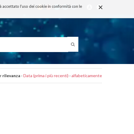
×
rà accettato l'uso dei cookie in conformità con le
r
rilevanza
·
Data (prima i più recenti)
·
alfabeticamente