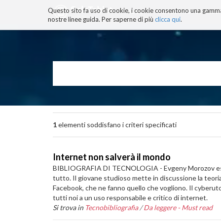
Questo sito fa uso di cookie, i cookie consentono una gamma di
BLOG
TECNOCONSAPEVOLEZZ
nostre linee guida. Per saperne di più
clicca qui
.
Salta
ai
contenuti.
|
Salta
alla
navigazione
1
elementi soddisfano i criteri specificati
Internet non salverà il mondo
BIBLIOGRAFIA DI TECNOLOGIA - Evgeny Morozov esplora i
tutto. Il giovane studioso mette in discussione la teori
Facebook, che ne fanno quello che vogliono. Il cyberuto
tutti noi a un uso responsabile e critico di internet.
Si trova in
Tecnobibliografia
/
Da leggere - Must read