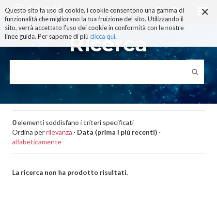
×
Salta
Questo sito fa uso di cookie, i cookie consentono una gamma di
ai
funzionalità che migliorano la tua fruizione del sito. Utilizzando il
contenuti.
sito, verrà accettato l'uso dei cookie in conformità con le nostre
|
Ricerca
linee guida. Per saperne di più
clicca qui
.
Salta
alla
navigazione
0
elementi soddisfano i criteri specificati
Ordina per
rilevanza
·
Data (prima i più recenti)
·
alfabeticamente
La ricerca non ha prodotto risultati.