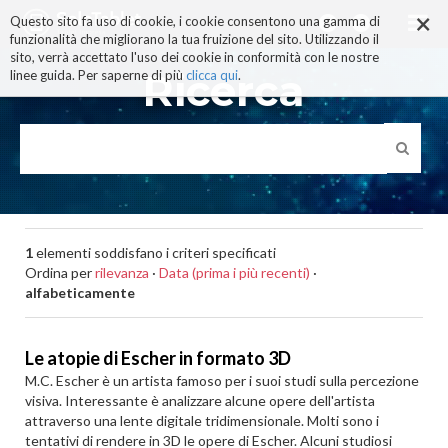
×
Salta
Questo sito fa uso di cookie, i cookie consentono una gamma di
ai
funzionalità che migliorano la tua fruizione del sito. Utilizzando il
contenuti.
sito, verrà accettato l'uso dei cookie in conformità con le nostre
|
Ricerca
linee guida. Per saperne di più
clicca qui
.
Salta
alla
navigazione
1
elementi soddisfano i criteri specificati
Ordina per
rilevanza
·
Data (prima i più recenti)
·
alfabeticamente
Le atopie di Escher in formato 3D
M.C. Escher è un artista famoso per i suoi studi sulla percezione
visiva. Interessante è analizzare alcune opere dell'artista
attraverso una lente digitale tridimensionale. Molti sono i
tentativi di rendere in 3D le opere di Escher. Alcuni studiosi