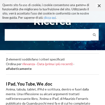
×
Salta
Questo sito fa uso di cookie, i cookie consentono una gamma di
ai
funzionalità che migliorano la tua fruizione del sito. Utilizzando il
contenuti.
sito, verrà accettato l'uso dei cookie in conformità con le nostre
|
Ricerca
linee guida. Per saperne di più
clicca qui
.
Salta
alla
navigazione
2
elementi soddisfano i criteri specificati
Ordina per
rilevanza
·
Data (prima i più recenti)
·
alfabeticamente
I Pad, You Tube, We .doc
Anima, tabula, tablet, iPAd e scrittura, dentro e fuori dalla
mente. Una riflessione su alcuni argomenti trattati
nell’interessante libro, ‘Anima e iPad’, di Maurizio Ferrarris
pubblicato da Guanda pochi mesi fa e di cui ho completato