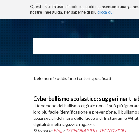
Questo sito fa uso di cookie, i cookie consentono una gamma di
BLOG
TECNOCONSAPEVOLEZZ
nostre linee guida. Per saperne di più
clicca qui
.
Salta
ai
contenuti.
|
Salta
alla
navigazione
1
elementi soddisfano i criteri specificati
Cyberbullismo scolastico: suggerimenti e
Il fenomeno del bullismo digitale non si può più ignora
loro più facile identificazione e prevenzione. Il bullis
spazi sociali del muro delle facce o di Instagram e What
digitali di molti ragazzi e ragazze.
Si trova in
Blog
/
TECNORAPIDI e TECNOVIGILI