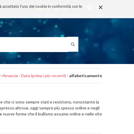
×
rà accettato l'uso dei cookie in conformità con le
r
rilevanza
·
Data (prima i più recenti)
·
alfabeticamente
ale che ci sono sempre stati e resistono, nonostante la
 espresso altrove, oggi sempre più spesso online e negli
le nuove forme che il bullismo assume online e nelle vite