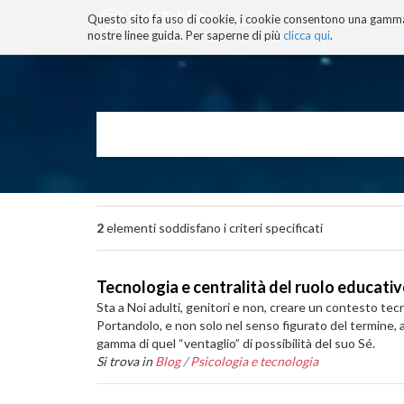
Questo sito fa uso di cookie, i cookie consentono una gamma di
BLOG
TECNOCONSAPEVOLEZZ
nostre linee guida. Per saperne di più
clicca qui
.
Salta
ai
contenuti.
|
Salta
alla
navigazione
2
elementi soddisfano i criteri specificati
Tecnologia e centralità del ruolo educativ
Sta a Noi adulti, genitori e non, creare un contesto te
Portandolo, e non solo nel senso figurato del termine, a 
gamma di quel “ventaglio” di possibilità del suo Sé.
Si trova in
Blog
/
Psicologia e tecnologia