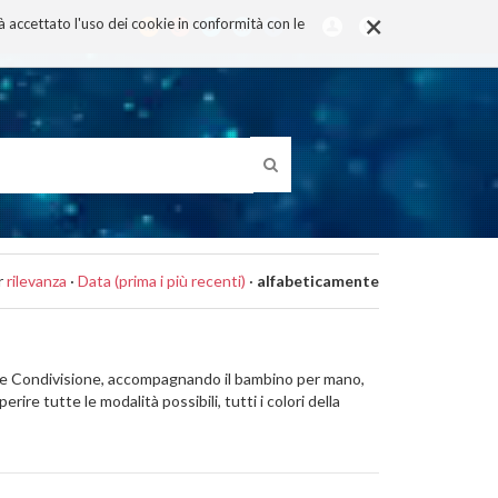
×
rà accettato l'uso dei cookie in conformità con le
r
rilevanza
·
Data (prima i più recenti)
·
alfabeticamente
tto e Condivisione, accompagnando il bambino per mano,
re tutte le modalità possibili, tutti i colori della