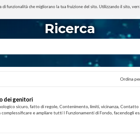
 funzionalità che migliorano la tua fruizione del sito. Utilizzando il sito, ver
A
TECNOBIBLIOGRAFIA
I MIEI LIBRI
PROGETTO
Ricerca
Ordina pe
o dei genitori
cnologico sicuro, fatto di regole, Contenimento, limiti, vicinanza, Conta
complessificare e ampliare tutti I Funzionamenti di Fondo, facendogli esperi