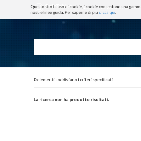
Questo sito fa uso di cookie, i cookie consentono una gamma di
BLOG
TECNOCONSAPEVOLEZZ
nostre linee guida. Per saperne di più
clicca qui
.
Salta
ai
contenuti.
|
Salta
alla
navigazione
0
elementi soddisfano i criteri specificati
La ricerca non ha prodotto risultati.