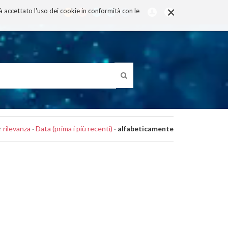
×
rà accettato l'uso dei cookie in conformità con le
r
rilevanza
·
Data (prima i più recenti)
·
alfabeticamente