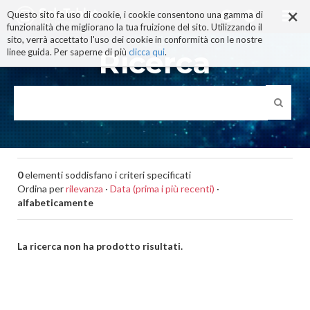
×
Salta
Questo sito fa uso di cookie, i cookie consentono una gamma di
ai
funzionalità che migliorano la tua fruizione del sito. Utilizzando il
contenuti.
sito, verrà accettato l'uso dei cookie in conformità con le nostre
|
Ricerca
linee guida. Per saperne di più
clicca qui
.
Salta
alla
navigazione
0
elementi soddisfano i criteri specificati
Ordina per
rilevanza
·
Data (prima i più recenti)
·
alfabeticamente
La ricerca non ha prodotto risultati.