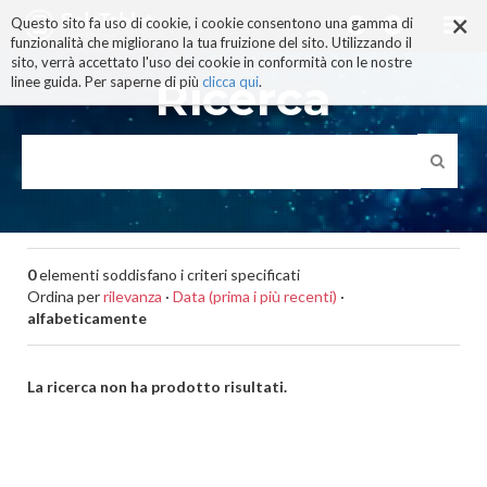
×
Salta
Questo sito fa uso di cookie, i cookie consentono una gamma di
ai
funzionalità che migliorano la tua fruizione del sito. Utilizzando il
contenuti.
sito, verrà accettato l'uso dei cookie in conformità con le nostre
|
Ricerca
linee guida. Per saperne di più
clicca qui
.
Salta
alla
navigazione
0
elementi soddisfano i criteri specificati
Ordina per
rilevanza
·
Data (prima i più recenti)
·
alfabeticamente
La ricerca non ha prodotto risultati.