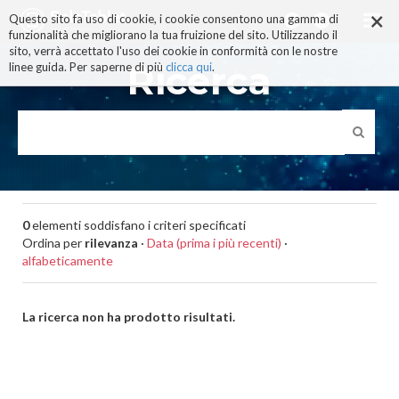
×
Salta
Questo sito fa uso di cookie, i cookie consentono una gamma di
ai
funzionalità che migliorano la tua fruizione del sito. Utilizzando il
contenuti.
sito, verrà accettato l'uso dei cookie in conformità con le nostre
|
Ricerca
linee guida. Per saperne di più
clicca qui
.
Salta
alla
navigazione
0
elementi soddisfano i criteri specificati
Ordina per
rilevanza
·
Data (prima i più recenti)
·
alfabeticamente
La ricerca non ha prodotto risultati.