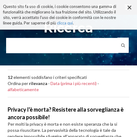
×
Salta
Questo sito fa uso di cookie, i cookie consentono una gamma di
ai
funzionalità che migliorano la tua fruizione del sito. Utilizzando il
contenuti.
sito, verrà accettato l'uso dei cookie in conformità con le nostre
|
Ricerca
linee guida. Per saperne di più
clicca qui
.
Salta
alla
navigazione
12
elementi soddisfano i criteri specificati
Ordina per
rilevanza
·
Data (prima i più recenti)
·
alfabeticamente
Privacy l'è morta? Resistere alla sorveglianza è
ancora possibile!
Per molti la privacy è morta e non esiste speranza che la si
possa risuscitare. La pervasività della tecnologia è tale da
rendere impossibile sfuggire all'apparato di sorveglianza che