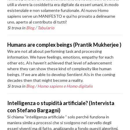
utili a vivere la cosiddetta era digitale da esseri umani, in modo
esistenziale e non solamente funzionale. Al nuovo Homo
sapiens serve un MANIFESTO e qui ho provato a delinearne
uno, aperto al contributo di tutti!
Si trova in
Blog
/
Tabulario
Humans are complex beings (Prantik Mukherjee )
We are not all about performing task and processing
information. We have feelings, emotions, empathy for each
other etc. AIs haven’t achieved that level of advancement
where they can show these kind of complexity like human
beings. If we are able to develop Sentient AIs in the coming
decades then that might become a reality.
Si trova in
Blog
/
Homo sapiens e Homo digitalis
Intelligenza o stupidità artificiale? (Intervista
con Stefano Bargagni)
Si chiama “intelligenza artificiale ” solo perché funziona in
maniera simile a processi che si svolgono nel cervello degli
esseri viventi ma di fatto, analizzando a fondo questi algoritmi,