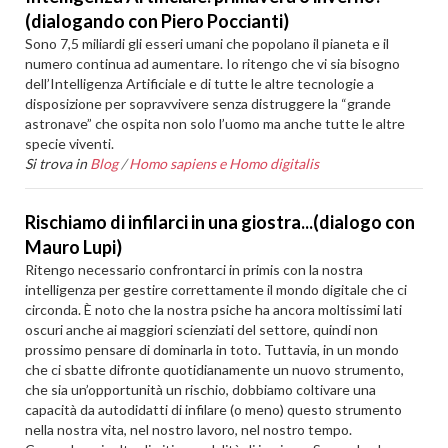
(dialogando con Piero Poccianti)
Sono 7,5 miliardi gli esseri umani che popolano il pianeta e il
numero continua ad aumentare. Io ritengo che vi sia bisogno
dell’Intelligenza Artificiale e di tutte le altre tecnologie a
disposizione per sopravvivere senza distruggere la “grande
astronave” che ospita non solo l’uomo ma anche tutte le altre
specie viventi.
Si trova in
Blog
/
Homo sapiens e Homo digitalis
Rischiamo di infilarci in una giostra...(dialogo con
Mauro Lupi)
Ritengo necessario confrontarci in primis con la nostra
intelligenza per gestire correttamente il mondo digitale che ci
circonda. È noto che la nostra psiche ha ancora moltissimi lati
oscuri anche ai maggiori scienziati del settore, quindi non
prossimo pensare di dominarla in toto. Tuttavia, in un mondo
che ci sbatte difronte quotidianamente un nuovo strumento,
che sia un’opportunità un rischio, dobbiamo coltivare una
capacità da autodidatti di infilare (o meno) questo strumento
nella nostra vita, nel nostro lavoro, nel nostro tempo.