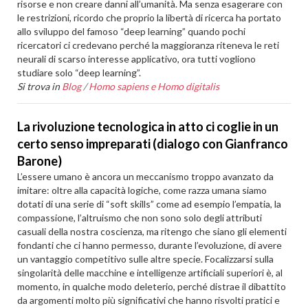
risorse e non creare danni all’umanità. Ma senza esagerare con
le restrizioni, ricordo che proprio la libertà di ricerca ha portato
allo sviluppo del famoso “deep learning” quando pochi
ricercatori ci credevano perché la maggioranza riteneva le reti
neurali di scarso interesse applicativo, ora tutti vogliono
studiare solo “deep learning”.
Si trova in
Blog
/
Homo sapiens e Homo digitalis
La rivoluzione tecnologica in atto ci coglie in un
certo senso impreparati (dialogo con Gianfranco
Barone)
L’essere umano è ancora un meccanismo troppo avanzato da
imitare: oltre alla capacità logiche, come razza umana siamo
dotati di una serie di “soft skills” come ad esempio l’empatia, la
compassione, l’altruismo che non sono solo degli attributi
casuali della nostra coscienza, ma ritengo che siano gli elementi
fondanti che ci hanno permesso, durante l’evoluzione, di avere
un vantaggio competitivo sulle altre specie. Focalizzarsi sulla
singolarità delle macchine e intelligenze artificiali superiori è, al
momento, in qualche modo deleterio, perché distrae il dibattito
da argomenti molto più significativi che hanno risvolti pratici e