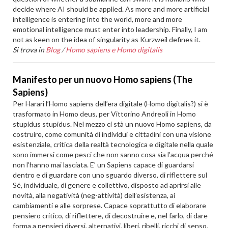
decide where AI should be applied. As more and more artificial
intelligence is entering into the world, more and more
emotional intelligence must enter into leadership. Finally, I am
not as keen on the idea of singularity as Kurzweil defines it.
Si trova in
Blog
/
Homo sapiens e Homo digitalis
Manifesto per un nuovo Homo sapiens (The
Sapiens)
Per Harari l’Homo sapiens dell’era digitale (Homo digitalis?) si è
trasformato in Homo deus, per Vittorino Andreoli in Homo
stupidus stupidus. Nel mezzo ci stà un nuovo Homo sapiens, da
costruire, come comunità di individui e cittadini con una visione
esistenziale, critica della realtà tecnologica e digitale nella quale
sono immersi come pesci che non sanno cosa sia l’acqua perché
non l’hanno mai lasciata. E’ un Sapiens capace di guardarsi
dentro e di guardare con uno sguardo diverso, di riflettere sul
Sé, individuale, di genere e collettivo, disposto ad aprirsi alle
novità, alla negatività (neg-attività) dell’esistenza, ai
cambiamenti e alle sorprese. Capace soprattutto di elaborare
pensiero critico, di riflettere, di decostruire e, nel farlo, di dare
forma a pensieri diversi, alternativi, liberi, ribelli, ricchi di senso,