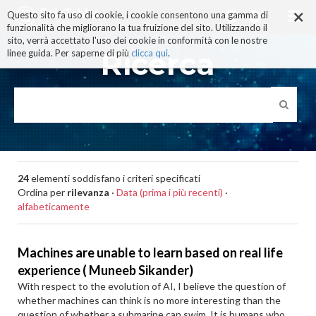
×
Salta
Questo sito fa uso di cookie, i cookie consentono una gamma di
ai
funzionalità che migliorano la tua fruizione del sito. Utilizzando il
contenuti.
sito, verrà accettato l'uso dei cookie in conformità con le nostre
|
Ricerca
linee guida. Per saperne di più
clicca qui
.
Salta
alla
navigazione
24
elementi soddisfano i criteri specificati
Ordina per
rilevanza
·
Data (prima i più recenti)
·
alfabeticamente
Machines are unable to learn based on real life
experience ( Muneeb Sikander)
With respect to the evolution of AI, I believe the question of
whether machines can think is no more interesting than the
question of whether a submarine can swim. It is humans who