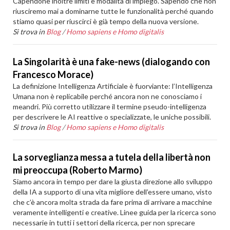
Capendone inoltre limiti e modalità di impiego. Sapendo che non
riusciremo mai a dominarne tutte le funzionalità perché quando
stiamo quasi per riuscirci è già tempo della nuova versione.
Si trova in
Blog
/
Homo sapiens e Homo digitalis
La Singolarità è una fake-news (dialogando con
Francesco Morace)
La definizione Intelligenza Artificiale è fuorviante: l’Intelligenza
Umana non è replicabile perché ancora non ne conosciamo i
meandri. Più corretto utilizzare il termine pseudo-intelligenza
per descrivere le AI reattive o specializzate, le uniche possibili.
Si trova in
Blog
/
Homo sapiens e Homo digitalis
La sorveglianza messa a tutela della libertà non
mi preoccupa (Roberto Marmo)
Siamo ancora in tempo per dare la giusta direzione allo sviluppo
della IA a supporto di una vita migliore dell’essere umano, visto
che c’è ancora molta strada da fare prima di arrivare a macchine
veramente intelligenti e creative. Linee guida per la ricerca sono
necessarie in tutti i settori della ricerca, per non sprecare