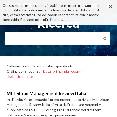
×
Salta
Questo sito fa uso di cookie, i cookie consentono una gamma di
ai
funzionalità che migliorano la tua fruizione del sito. Utilizzando il
contenuti.
sito, verrà accettato l'uso dei cookie in conformità con le nostre
|
Ricerca
linee guida. Per saperne di più
clicca qui
.
Salta
alla
navigazione
1
elementi soddisfano i criteri specificati
Ordina per
rilevanza
·
Data (prima i più recenti)
·
alfabeticamente
MIT Sloan Management Review Italia
In distribuzione a maggio il primo numero della rivista MIT Sloan
Management Review Italia diretta da Francesco Varanini e
pubblicata da ESTE. Qui di seguito l'Editoriale del direttore
Frabcesco Varanini che apre il primo numero.