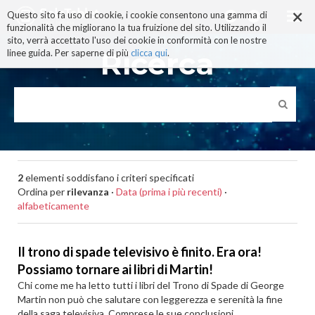
×
Salta
Questo sito fa uso di cookie, i cookie consentono una gamma di
ai
funzionalità che migliorano la tua fruizione del sito. Utilizzando il
contenuti.
sito, verrà accettato l'uso dei cookie in conformità con le nostre
|
Ricerca
linee guida. Per saperne di più
clicca qui
.
Salta
alla
navigazione
2
elementi soddisfano i criteri specificati
Ordina per
rilevanza
·
Data (prima i più recenti)
·
alfabeticamente
Il trono di spade televisivo è finito. Era ora!
Possiamo tornare ai libri di Martin!
Chi come me ha letto tutti i libri del Trono di Spade di George
Martin non può che salutare con leggerezza e serenità la fine
della saga televisiva. Comprese le sue conclusioni,