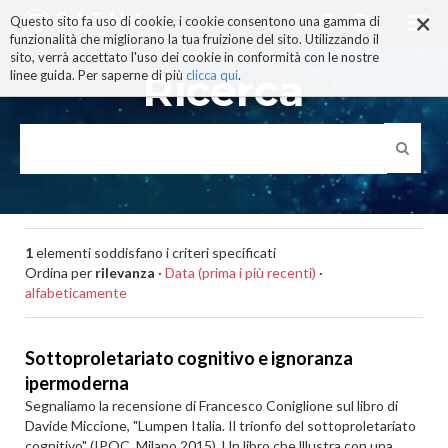
×
Salta
Questo sito fa uso di cookie, i cookie consentono una gamma di
ai
funzionalità che migliorano la tua fruizione del sito. Utilizzando il
contenuti.
sito, verrà accettato l'uso dei cookie in conformità con le nostre
|
Ricerca
linee guida. Per saperne di più
clicca qui
.
Salta
alla
navigazione
1
elementi soddisfano i criteri specificati
Ordina per
rilevanza
·
Data (prima i più recenti)
·
alfabeticamente
Sottoproletariato cognitivo e ignoranza
ipermoderna
Segnaliamo la recensione di Francesco Coniglione sul libro di
Davide Miccione, "Lumpen Italia. Il trionfo del sottoproletariato
cognitivo" (IPOC, Milano 2015). Un libro che lllustra con una