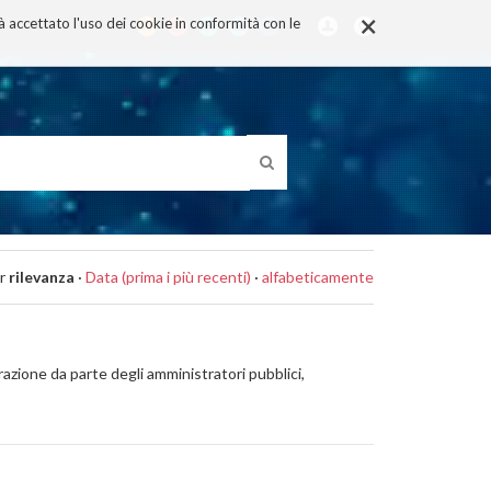
×
rà accettato l'uso dei cookie in conformità con le
r
rilevanza
·
Data (prima i più recenti)
·
alfabeticamente
azione da parte degli amministratori pubblici,