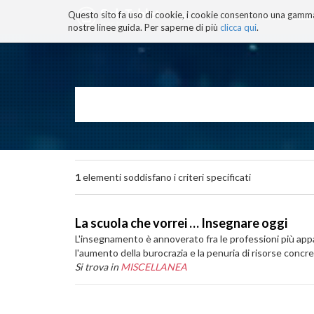
Questo sito fa uso di cookie, i cookie consentono una gamma di
BLOG
TECNOCONSAPEVOLEZZ
nostre linee guida. Per saperne di più
clicca qui
.
Salta
ai
contenuti.
|
Salta
alla
navigazione
1
elementi soddisfano i criteri specificati
La scuola che vorrei … Insegnare oggi
L'insegnamento è annoverato fra le professioni più appag
l'aumento della burocrazia e la penuria di risorse concr
Si trova in
MISCELLANEA