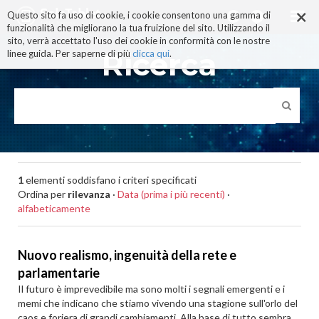
×
Salta
Questo sito fa uso di cookie, i cookie consentono una gamma di
ai
funzionalità che migliorano la tua fruizione del sito. Utilizzando il
contenuti.
sito, verrà accettato l'uso dei cookie in conformità con le nostre
|
Ricerca
linee guida. Per saperne di più
clicca qui
.
Salta
alla
navigazione
1
elementi soddisfano i criteri specificati
Ordina per
rilevanza
·
Data (prima i più recenti)
·
alfabeticamente
Nuovo realismo, ingenuità della rete e
parlamentarie
Il futuro è imprevedibile ma sono molti i segnali emergenti e i
memi che indicano che stiamo vivendo una stagione sull'orlo del
caos e foriera di grandi cambiamenti. Alla base di tutto sembra