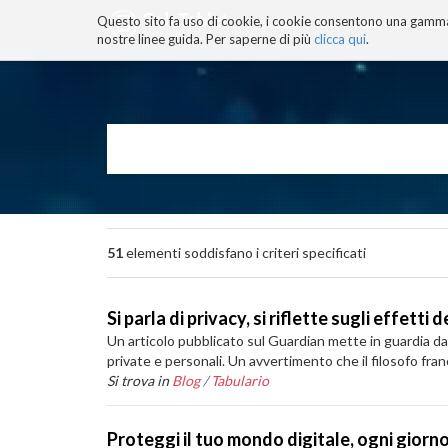
Questo sito fa uso di cookie, i cookie consentono una gamma di
BLOG
TECNOCONSAPEVOLEZZ
nostre linee guida. Per saperne di più
clicca qui
.
Salta
ai
contenuti.
|
Salta
alla
navigazione
51
elementi soddisfano i criteri specificati
Si parla di privacy, si riflette sugli effetti 
Un articolo pubblicato sul Guardian mette in guardia dal
private e personali. Un avvertimento che il filosofo fran
Si trova in
Blog
/
Tabulario
Proteggi il tuo mondo digitale, ogni giorn