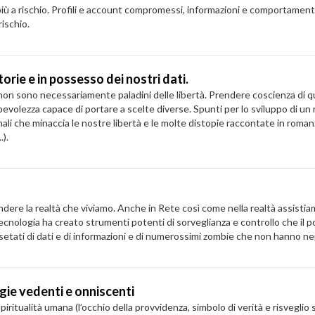
più a rischio. Profili e account compromessi, informazioni e comportamenti
rischio.
orie e in possesso dei nostri dati.
on sono necessariamente paladini delle libertà. Prendere coscienza di que
pevolezza capace di portare a scelte diverse. Spunti per lo sviluppo di un
sonali che minaccia le nostre libertà e le molte distopie raccontate in ro
.).
re la realtà che viviamo. Anche in Rete così come nella realtà assistiamo
cnologia ha creato strumenti potenti di sorveglianza e controllo che il pot
assetati di dati e di informazioni e di numerossimi zombie che non hanno n
ogie vedenti e onniscenti
piritualità umana (l’occhio della provvidenza, simbolo di verità e risveglio