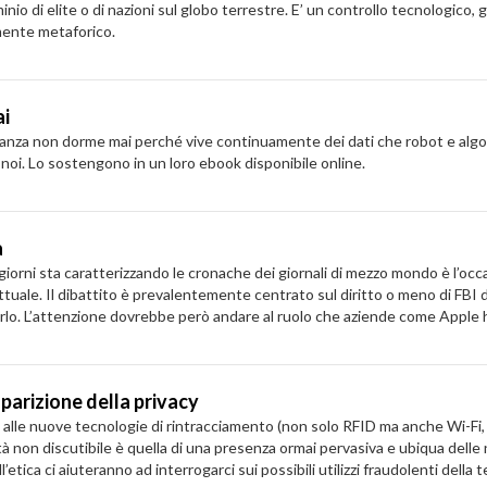
inio di elite o di nazioni sul globo terrestre. E’ un controllo tecnologico
emente metaforico.
ai
lianza non dorme mai perché vive continuamente dei dati che robot e algor
 noi. Lo sostengono in un loro ebook disponibile online.
a
giorni sta caratterizzando le cronache dei giornali di mezzo mondo è l’occ
uale. Il dibattito è prevalentemente centrato sul diritto o meno di FBI d
r farlo. L’attenzione dovrebbe però andare al ruolo che aziende come Apple 
 sparizione della privacy
le alle nuove tecnologie di rintracciamento (non solo RFID ma anche Wi-Fi,
ltà non discutibile è quella di una presenza ormai pervasiva e ubiqua del
tica ci aiuteranno ad interrogarci sui possibili utilizzi fraudolenti della te