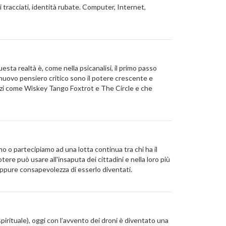
 tracciati, identità rubate. Computer, Internet,
sta realtà è, come nella psicanalisi, il primo passo
 nuovo pensiero critico sono il potere crescente e
manzi come Wiskey Tango Foxtrot e The Circle e che
 o partecipiamo ad una lotta continua tra chi ha il
ere può usare all'insaputa dei cittadini e nella loro più
eppure consapevolezza di esserlo diventati.
 spirituale), oggi con l’avvento dei droni è diventato una