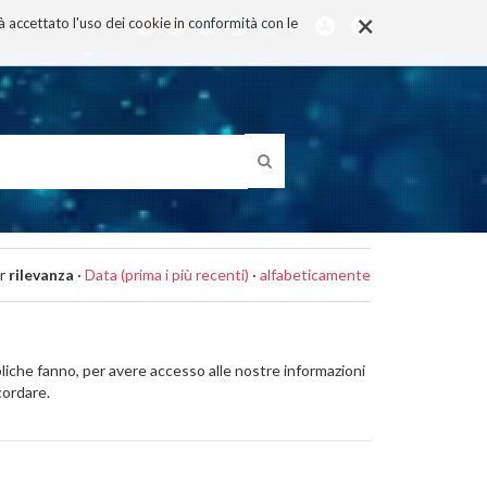
×
rà accettato l'uso dei cookie in conformità con le
r
rilevanza
·
Data (prima i più recenti)
·
alfabeticamente
bliche fanno, per avere accesso alle nostre informazioni
cordare.