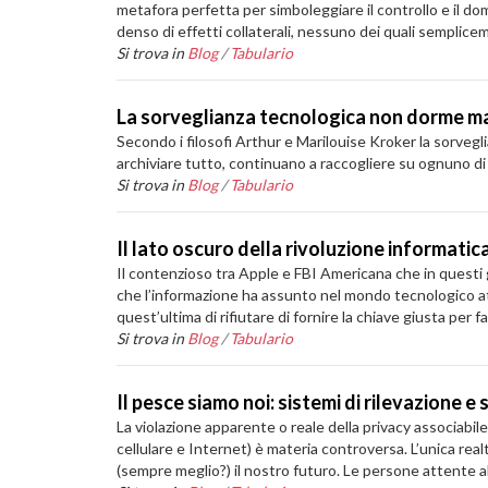
metafora perfetta per simboleggiare il controllo e il dom
denso di effetti collaterali, nessuno dei quali semplic
Si trova in
Blog
/
Tabulario
La sorveglianza tecnologica non dorme m
Secondo i filosofi Arthur e Marilouise Kroker la sorveg
archiviare tutto, continuano a raccogliere su ognuno di
Si trova in
Blog
/
Tabulario
Il lato oscuro della rivoluzione informatic
Il contenzioso tra Apple e FBI Americana che in questi 
che l’informazione ha assunto nel mondo tecnologico att
quest’ultima di rifiutare di fornire la chiave giusta pe
Si trova in
Blog
/
Tabulario
Il pesce siamo noi: sistemi di rilevazione e
La violazione apparente o reale della privacy associabi
cellulare e Internet) è materia controversa. L’unica rea
(sempre meglio?) il nostro futuro. Le persone attente all’e