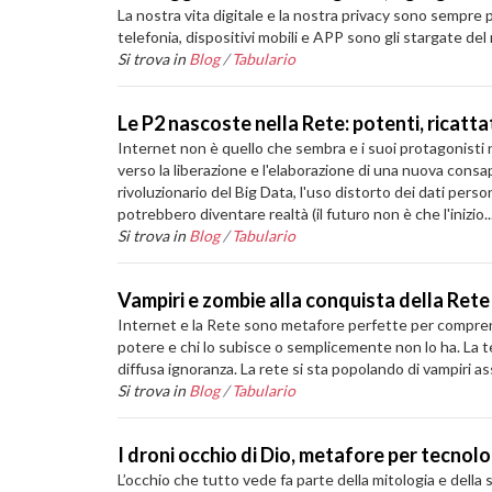
La nostra vita digitale e la nostra privacy sono sempre 
telefonia, dispositivi mobili e APP sono gli stargate del 
Si trova in
Blog
/
Tabulario
Le P2 nascoste nella Rete: potenti, ricattat
Internet non è quello che sembra e i suoi protagonisti n
verso la liberazione e l'elaborazione di una nuova consa
rivoluzionario del Big Data, l'uso distorto dei dati per
potrebbero diventare realtà (il futuro non è che l'inizio...
Si trova in
Blog
/
Tabulario
Vampiri e zombie alla conquista della Rete
Internet e la Rete sono metafore perfette per comprende
potere e chi lo subisce o semplicemente non lo ha. La te
diffusa ignoranza. La rete si sta popolando di vampiri 
Si trova in
Blog
/
Tabulario
I droni occhio di Dio, metafore per tecnol
L’occhio che tutto vede fa parte della mitologia e della s