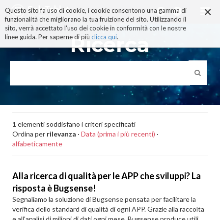
×
Salta
Questo sito fa uso di cookie, i cookie consentono una gamma di
ai
funzionalità che migliorano la tua fruizione del sito. Utilizzando il
contenuti.
sito, verrà accettato l'uso dei cookie in conformità con le nostre
|
Ricerca
linee guida. Per saperne di più
clicca qui
.
Salta
alla
navigazione
1
elementi soddisfano i criteri specificati
Ordina per
rilevanza
·
Data (prima i più recenti)
·
alfabeticamente
Alla ricerca di qualità per le APP che sviluppi? La
risposta è Bugsense!
Segnaliamo la soluzione di Bugsense pensata per facilitare la
verifica dello standard di qualità di ogni APP. Grazie alla raccolta
e all'analisi di milioni di dati ogni mese, Bugsense produce utili