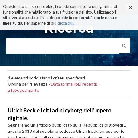
×
Salta
Questo sito fa uso di cookie, i cookie consentono una gamma di
ai
funzionalità che migliorano la tua fruizione del sito. Utilizzando il
contenuti.
sito, verrà accettato l'uso dei cookie in conformità con le nostre
|
Ricerca
linee guida. Per saperne di più
clicca qui
.
Salta
alla
navigazione
1
elementi soddisfano i criteri specificati
Ordina per
rilevanza
·
Data (prima i più recenti)
·
alfabeticamente
Ulrich Beck e i cittadini cyborg dell'impero
digitale.
Segnaliamo un articolo pubblicato su la Repubblica di giovedì 1
agosto 2013 del sociologo tedesco Ulrich Beck famoso per le
sue teorizzazioni sulla società mondiiale del rischio. In questo