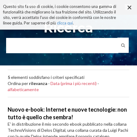
×
Salta
Questo sito fa uso di cookie, i cookie consentono una gamma di
ai
funzionalità che migliorano la tua fruizione del sito. Utilizzando il
contenuti.
sito, verrà accettato l'uso dei cookie in conformità con le nostre
|
Ricerca
linee guida. Per saperne di più
clicca qui
.
Salta
alla
navigazione
5
elementi soddisfano i criteri specificati
Ordina per
rilevanza
·
Data (prima i più recenti)
·
alfabeticamente
Nuovo e-book: Internet e nuove tecnologie: non
tutto è quello che sembra!
E' in distribuzione il mio secondo ebook pubblicato nella collana
TechnoVisions di Delos Digital, una collana curata da Luigi Pachì
con la quale Delos intende ampliare il proprio catalogo