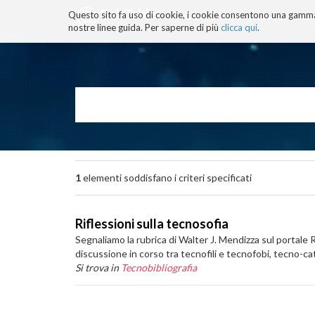
Questo sito fa uso di cookie, i cookie consentono una gamma di
BLOG
TECNOCONSAPEVOLEZZ
nostre linee guida. Per saperne di più
clicca qui
.
Salta
ai
contenuti.
|
Salta
alla
navigazione
1
elementi soddisfano i criteri specificati
Riflessioni sulla tecnosofia
Segnaliamo la rubrica di Walter J. Mendizza sul portale R
discussione in corso tra tecnofili e tecnofobi, tecno-ca
Si trova in
Tecnobibliografia