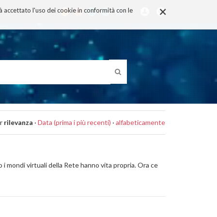
×
rà accettato l'uso dei cookie in conformità con le
r
rilevanza
·
Data (prima i più recenti)
·
alfabeticamente
o i mondi virtuali della Rete hanno vita propria. Ora ce