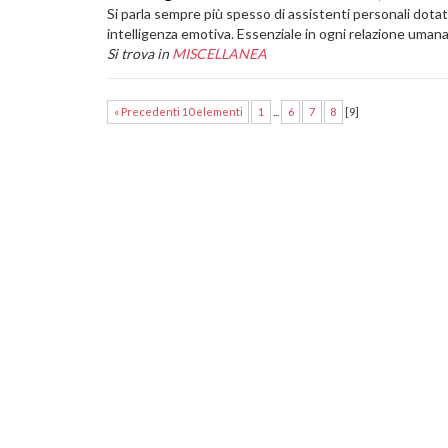
Si parla sempre più spesso di assistenti personali dotat
intelligenza emotiva. Essenziale in ogni relazione uman
Si trova in
MISCELLANEA
« Precedenti 10 elementi
1
...
6
7
8
[
9
]