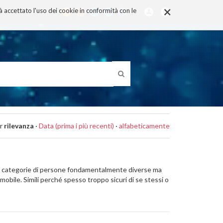
×
rà accettato l'uso dei cookie in conformità con le
r
rilevanza
·
Data (prima i più recenti)
·
alfabeticamente
. Due categorie di persone fondamentalmente diverse ma
 mobile. Simili perché spesso troppo sicuri di se stessi o