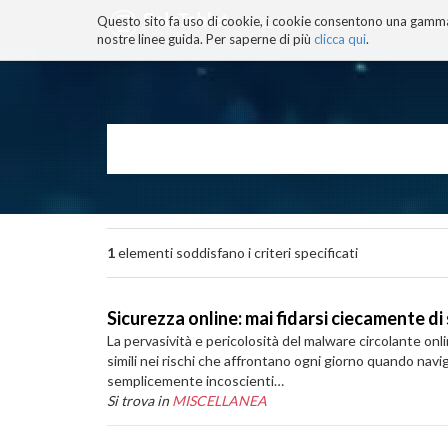
Questo sito fa uso di cookie, i cookie consentono una gamma di
BLOG
TECNOCONSAPEVOLEZZ
nostre linee guida. Per saperne di più
clicca qui
.
Salta
ai
contenuti.
|
Salta
alla
navigazione
1
elementi soddisfano i criteri specificati
Sicurezza online: mai fidarsi ciecamente di 
La pervasività e pericolosità del malware circolante onl
simili nei rischi che affrontano ogni giorno quando navig
semplicemente incoscienti…
Si trova in
MISCELLANEA