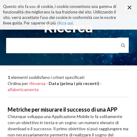
×
Salta
Questo sito fa uso di cookie, i cookie consentono una gamma di
ai
funzionalità che migliorano la tua fruizione del sito. Utilizzando il
contenuti.
sito, verrà accettato l'uso dei cookie in conformità con le nostre
|
Ricerca
linee guida. Per saperne di più
clicca qui
.
Salta
alla
navigazione
1
elementi soddisfano i criteri specificati
Ordina per
rilevanza
·
Data (prima i più recenti)
·
alfabeticamente
Metriche per misurare il successo di una APP
Chiunque sviluppa una Applicazione Mobile lo fa solitamente
con un obiettivo in testa e un sogno: un numero elevato di
download e il successo. Il primo obiettivo si può raggiungere ma
non necessariamente permette di realizzare il sogno del