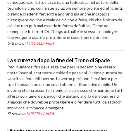
conseguenze. Tutto nasce da una fede cieca nel potere della
tecnologia che, con le sue soluzioni sempre pronte ed efficienti,
ci rende credenti ferventi e adoranti ma anche incapaci a
distinguere ciò che è reale da ciò che è falso, ciò che è sicuro da
ciò che non può mai esserlo in forma definitiva. Come ad
esempio le Internet Of Things attuali e le stesse tecnologie
che vengono usate a protezione di case, beni e persone.
Si trova in
MISCELLANEA
La sicurezza dopo la fine del Trono di Spade
Per i numerosi fan della saga che per un decennio ha creato
notte insonni, scatenato desideri e passioni, l'ultima puntata ha
sancito la fine dell’inverno. L’inverno però non è mai finito per
tutti i possessori di uno smartphone o dispositivo mobile. Un
inverno che ha assunto il nome di sicurezza e che mantiene tutti
all’erta sui numerosi pericoli che abitano al di là della barriera di
ghiaccio che dovrebbe proteggere e difendere tutti da attacchi
improvvisi e minacce emergenti.
Si trova in
MISCELLANEA
Likedin, un acquario speciale per pescatori