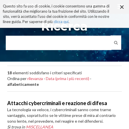
×
Salta
Questo sito fa uso di cookie, i cookie consentono una gamma di
ai
funzionalità che migliorano la tua fruizione del sito. Utilizzando il
contenuti.
sito, verrà accettato l'uso dei cookie in conformità con le nostre
|
Ricerca
linee guida. Per saperne di più
clicca qui
.
Salta
alla
navigazione
18
elementi soddisfano i criteri specificati
Ordina per
rilevanza
·
Data (prima i più recenti)
·
alfabeticamente
Attacchi cybercriminali e reazione di difesa
La tecnologia va veloce, i cybercriminali sanno come trarne
vantaggio, soprattutto se le vittime prese di mira al contrario
sono lente, nel prevedere, nel reagire e nel difendersi.
Si trova in
MISCELLANEA