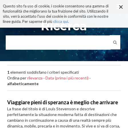
×
Salta
Questo sito fa uso di cookie, i cookie consentono una gamma di
ai
funzionalità che migliorano la tua fruizione del sito. Utilizzando il
contenuti.
sito, verrà accettato l'uso dei cookie in conformità con le nostre
|
Ricerca
linee guida. Per saperne di più
clicca qui
.
Salta
alla
navigazione
1
elementi soddisfano i criteri specificati
Ordina per
rilevanza
·
Data (prima i più recenti)
·
alfabeticamente
Viaggiare pieni di speranza è meglio che arrivare
La frase del titolo è di Louis Stevenson e descrive
perfettamente la situazione moderna fatta di destinazioni che
cambiano in continuazione a causa di una realtà sempre più
dinamica, mobile, precaria e in movimento. Si vive e si va di corsa,